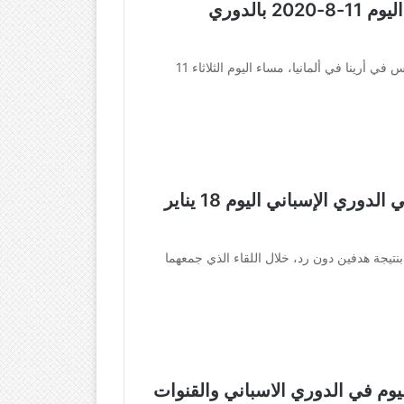
موعد مباراة إشبيلية وولفرهامبتون اليوم 11-8-2020 بالدوري
يواجه إشبيلية نظيره ولفرهامبتون على ملعب ام اس في أرينا في ألمانيا، مساء اليوم الثلاثاء 11
نتيجة مباراة ريال مدريد وإشبيلية في الدوري الإسباني اليوم 18 يناير
 بنتيجة هدفين دون رد، خلال اللقاء الذي جمعهما
ليوم في الدوري الاسباني والقنوات