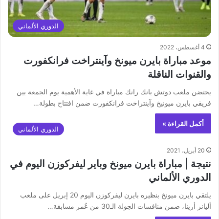
الدوري الألماني
4 أغسطس، 2022
موعد مباراة بايرن ميونخ وآينتراخت فرانكفورت
والقنوات الناقلة
يحتضن ملعب دوتش بانك رانك مباراة في غاية الأهمية يوم الجمعة بين
فريقي بايرن ميونيخ وآينتراخت فرانكفورت ضمن افتتاح بطولة…
أكمل القراءة »
الدوري الألماني
20 أبريل، 2021
نتيجة | مباراة بايرن ميونخ وباير ليفركوزن اليوم في
الدوري الألماني
يلتقي بايرن ميونخ بنظيره بايرن ليفركوزن اليوم 20 إبريل على ملعب
أليانز أرينا، ضمن منافسات الجولة الـ30 من عُمر مسابقة…