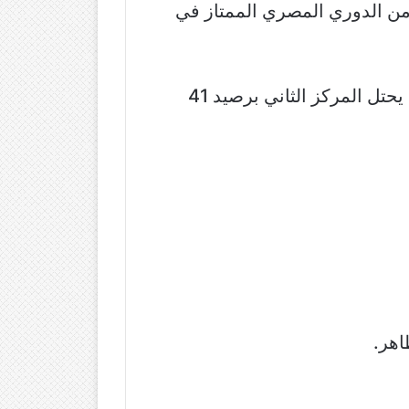
 من الدوري المصري الممتاز في
ويتصدر الزمالك ترتيب الدوري المصري برصيد 44 نقطة بعد خوضه 20 مباراة، بينما الأهلي يحتل المركز الثاني برصيد 41
اهر.