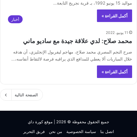
مواليد 15 يونيو 1992، بـ ‎قرية نجريج التابعة…
أكمل القراءة »
أخبار
11 يونيو، 2022
محمد صلاح: لدي علاقة جيدة مع ساديو ماني
‏صرح النجم المصري ‎محمد صلاح، مهاجم ‎ليفربول الإنجليزي، أن هدفه
خلال المباريات ألا يعطي للمدافع الذي يراقبه فرصة لالتقاط أنفاسه،…
أكمل القراءة »
الصفحة التالية
جميع الحقوق محفوظة © 2026 |
موقع كورة داي
اتصل بنا
سياسة الخصوصية
من نحن
فريق التحرير