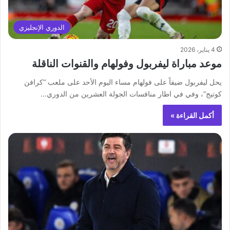
الدوري الإنجليزي
4 يناير، 2026
موعد مباراة ليفربول وفولهام والقنوات الناقلة
يحل ليفربول ضيفاً على فولهام مساء اليوم الأحد على ملعب “كرافن
كوتيج”، وفي في اطار منافسات الجولة العشرين من الدوري…
أكمل القراءة »