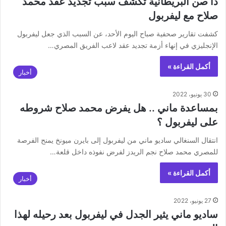
ذا صن البريطانية تكشف سبب تجديد عقد محمد
صلاح مع ليفربول
كشفت تقارير صحفية صباح اليوم الأحد، عن السبب الذي جعل ليفربول
الإنجليزي في إنهاء أزمة تجديد عقد لاعب الفريق المصري…
أكمل القراءة »
أخبار
30 يونيو، 2022
بمساعدة ماني .. هل يفرض محمد صلاح شروطه
على ليفربول ؟
‏انتقال السنغالي ساديو ماني من ‎ليفربول إلى ‎بايرن ميونخ يمنح الفرصة
للمصري ‎محمد صلاح نجم الريدز لفرض نفوذه داخل قلعة…
أكمل القراءة »
أخبار
27 يونيو، 2022
ساديو ماني يثير الجدل في ليفربول بعد رحيله لهذا