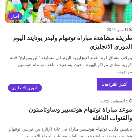
أخبار
11 مايو، 2026
طريقة مشاهدة مباراة توتنهام وليدز يونايتد اليوم
الدوري الانجليزي
يترقب عشاق كرة القدم الإنجليزية اليوم في مسابقة “البريميرليج” قمة
كروية لتفادي مراكز الهبوط، حيث يستضيف ملعب توتنهام هوتسبير
مواجهة…
أكمل القراءة »
الدوري الإنجليزي
5 أغسطس، 2022
موعد مباراة توتنهام هوتسبير وساوثامبتون
والقنوات الناقلة
يحتضن ملعب توتنهام هوتسبير مباراة في غاية الإثارة بين فريقي توتنهام
هوتسبير وفريق ساوثامبتون في إطار فعاليات الجولة الأولى من…