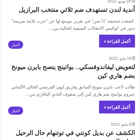
24 يونيو، 2022
أندية لندن تستهدف ضم ثلاثي منتخب البرازيل
‏ ‏كشفت صحيفة “ذا صن” في تقرير موسع لها عن “حرب ثلاثية شرسة”
تدور في كواليس الانتقالات الصيفية الحالية بين…
أكمل القراءة »
أخبار
18 مايو، 2022
لتعويض ليفاندوفسكي.. بواتينج ينصح بايرن ميونخ
بضم هاري كين
طالب لاعب بايرن ميونخ السابق وفريق ليون الفرنسي الحالي الألماني
جيروم بواتينج ضم هاري كين إلى صفوف النادي البافاري من…
أكمل القراءة »
أخبار
6 مايو، 2022
الكشف عن بديل كونتي في توتنهام حال الرحيل