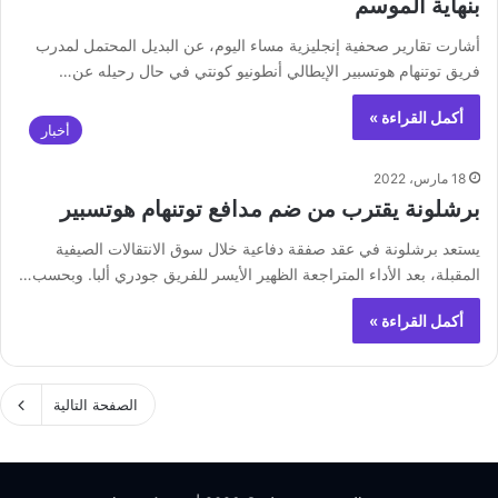
بنهاية الموسم
‏أشارت تقارير صحفية إنجليزية مساء اليوم، عن البديل المحتمل لمدرب
فريق توتنهام هوتسبير الإيطالي أنطونيو كونتي في حال رحيله عن…
أكمل القراءة »
أخبار
18 مارس، 2022
برشلونة يقترب من ضم مدافع توتنهام هوتسبير
يستعد برشلونة في عقد صفقة دفاعية خلال سوق الانتقالات الصيفية
المقبلة، بعد الأداء المتراجعة الظهير الأيسر للفريق جودري ألبا. وبحسب…
أكمل القراءة »
الصفحة التالية