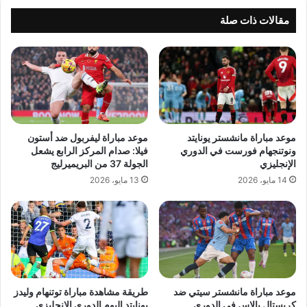
مقالات ذات صلة
موعد مباراة مانشستر يونايتد
موعد مباراة ليفربول ضد أستون
ونوتنجهام فورست في الدوري
فيلا: صدام المركز الرابع يشعل
الإنجليزي
الجولة 37 من البريميرليج
14 مايو، 2026
13 مايو، 2026
موعد مباراة مانشستر سيتي ضد
طريقة مشاهدة مباراة توتنهام وليدز
كريستال بالاس في الدوري
يونايتد اليوم الدوري الانجليزي