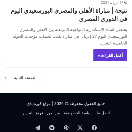
27 أبريل، 2021
نتيجة | مباراة الأهلي والمصري البورسعيدي اليوم
في الدوري المصري
يحتضن استاد الإسكندرية المواجهة المرتقبة بين الأهلي والمصري
البورسعيدي اليوم 27 إبريل، في مباراة تلعب لحساب مؤجلات الجولة
الخامسة عشر…
أكمل القراءة »
الصفحة التالية
جميع الحقوق محفوظة © 2026 |
موقع كورة داي
اتصل بنا
سياسة الخصوصية
من نحن
فريق التحرير
فيسبوك
‫X
بينتيريست
تيلقرام