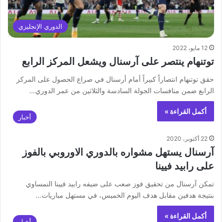
الدوري الإنجليزي
12 مايو، 2022
توتنهام ينتصر على آرسنال ويشعل المركز الرابع
حقق توتنهام انتصاراً كبيراً أمام أرسنال في صراع الحصول على المركز
الرابع ضمن منافسات الجولة السادسة والثلاثين من عمر الدوري…
أكمل القراءة »
أخبار
22 أكتوبر، 2020
آرسنال يستهل مشواره بالدوري الاوروبي بالفوز
على رابيد فيينا
تمكن آرسنال من تحقيق فوز صعب على ضيفه رابيد فيينا النمساوي
بنتيجة هدفين مقابل هدف اليوم الخميس، في مستهل مباريات…
أكمل القراءة »
أخبار