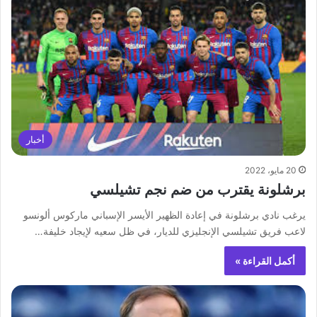
أخبار
20 مايو، 2022
برشلونة يقترب من ضم نجم تشيلسي
‏يرغب نادي برشلونة في إعادة الظهير الأيسر الإسباني ماركوس ألونسو
لاعب فريق تشيلسي الإنجليزي للديار، في ظل سعيه لإيجاد خليفة…
أكمل القراءة »