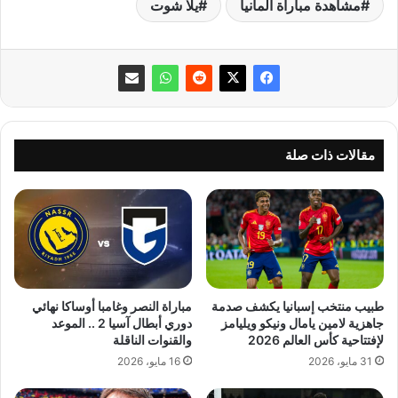
مشاهدة مباراة المانيا
يلا شوت
مقالات ذات صلة
طبيب منتخب إسبانيا يكشف صدمة
مباراة النصر وغامبا أوساكا نهائي
جاهزية لامين يامال ونيكو ويليامز
دوري أبطال آسيا 2 .. الموعد
لإفتتاحية كأس العالم 2026
والقنوات الناقلة
31 مايو، 2026
16 مايو، 2026