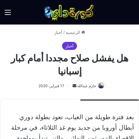
الق
الرئيسية
/
أخبار
أخبار
هل يفشل صلاح مجددا أمام كبار
إسبانيا
أرسل
حازم عبدالله
17 فبراير، 2020
بريدا
اصابة صلاح الشهيرة مع راموس
إلكترونيا
بعد فترة طويلة من الغياب، تعود بطولة دوري
أبطال أوروبا من جديد يوم غد الثلاثاء، في مرحلة
الإقصاء بالدور ثمن النهائي، والتي تبدأ بمواجهة