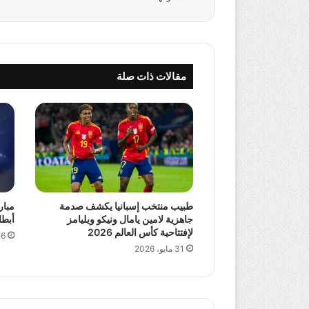
مقالات ذات صلة
طبيب منتخب إسبانيا يكشف صدمة
مبار
جاهزية لامين يامال ونيكو ويليامز
أبطال آسيا 2 
لإفتتاحية كأس العالم 2026
16 مايو،
31 مايو، 2026