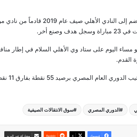
وكان ديانج صاحب ال٢٤ عاماً قد انضم إلى الن
وصنع أخر.
 مساء اليوم على ستاد وي الأهلي السلام في إطار مناف
 القدم.
ويحتل الأهل
ي
الدوري المصري
سوق الانتقالات الصيفية
فيسبوك
‫X
مشاركة عبر البريد