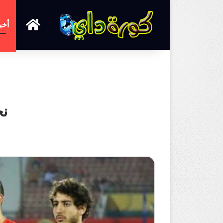
الرئيسية
أخب
نج