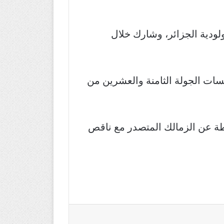
ادي الأهلي صيف عام 2019 قادماً من نادي مولودية الجزائر، وشارك خلال
سات الجولة الثامنة والعشرين من
ي المركز الثالث في ترتيب الدوري العام المصري برصيد 55 نقطة بفارق 11 نقطة عن الزمالك المتصدر مع ناقص