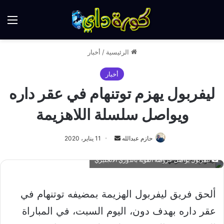
الق
الرئيسية
/
أخبار
أخبار
ليفربول يهزم توتنهام في عقر داره
ويواصل سلسلة اللاهزيمة
أرسل
حازم عبدالله
11 يناير، 2020
بريدا
ليفربول يواصل عروضه القوية بالدوري الانجليزي
إلكترونيا
ألحق فريق ليفربول الهزيمة بمضيفه توتنهام في
عقر داره بهدف دون، اليوم السبت، في المباراة