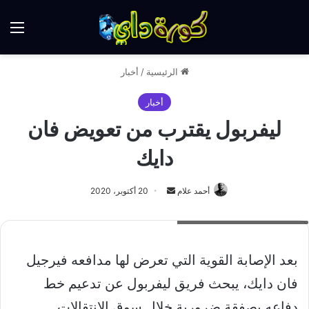
الق
الرئيسية
/
أخبار
أخبار
ليفربول يقترب من تعويض فان
دايك
أرسل
أحمد علام
20 أكتوبر، 2020
بريدا
بن وايت لاعب برايتون الإنجليزي
إلكترونيا
بعد الإصابة القوية التي تعرض لها مدافعه فيرجيل
فان دايك، يبحث فريق ليفربول عن تدعيم خط
دفاعه بصفقة ضرورية خلال سوق الانتقالات