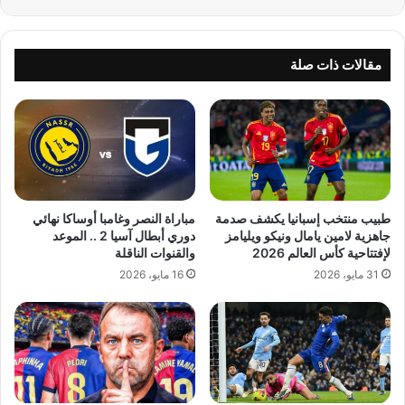
مقالات ذات صلة
طبيب منتخب إسبانيا يكشف صدمة
مباراة النصر وغامبا أوساكا نهائي
جاهزية لامين يامال ونيكو ويليامز
دوري أبطال آسيا 2 .. الموعد
لإفتتاحية كأس العالم 2026
والقنوات الناقلة
31 مايو، 2026
16 مايو، 2026