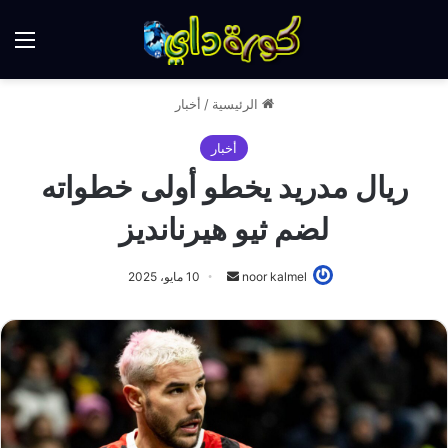
الق
الرئيسية
/
أخبار
أخبار
ريال مدريد يخطو أولى خطواته
لضم ثيو هيرنانديز
أرسل
noor kalmel
10 مايو، 2025
بريدا
إلكترونيا