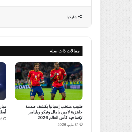
شاركها
مقالات ذات صلة
طبيب منتخب إسبانيا يكشف صدمة
مبار
جاهزية لامين يامال ونيكو ويليامز
أبطال آسيا 2 
لإفتتاحية كأس العالم 2026
16 مايو،
31 مايو، 2026