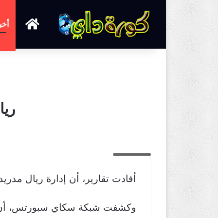
الرئيسية
أخب
ريا
سترلينج
أفادت تقارير، أن إدارة ريال مدر
وكشفت شبكة سكاي سبورتس، أن ري