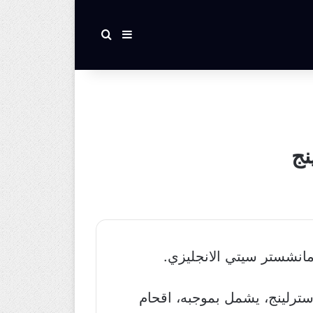
بحث عن
إضافة عمود جانبي
نج
مانشستر سيتي الانجليزي.
رلينج، يشمل بموجبه، اقحام