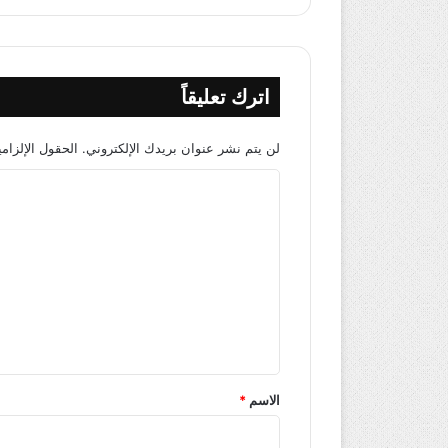
اترك تعليقاً
لن يتم نشر عنوان بريدك الإلكتروني.
الحقول الإلزامي
ا
ل
ت
ع
ل
ي
ق
*
الاسم
*