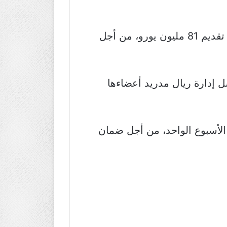
وأشارت، أن ريال مدريد سوف يعرض خدمات الويلزي على مانشستر سيتي بالإضافة إلى تقديم 81 مليون يورو، من أجل
ل إدارة ريال مدريد أعضاءها
 قام بزيادة راتب اللاعب إلى 520 ألف يورو في الأسبوع الواحد، من أجل ضمان