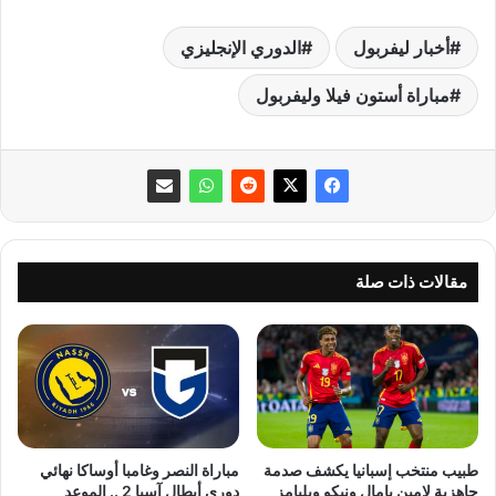
أخبار ليفربول
الدوري الإنجليزي
مباراة أستون فيلا وليفربول
مقالات ذات صلة
طبيب منتخب إسبانيا يكشف صدمة
مباراة النصر وغامبا أوساكا نهائي
جاهزية لامين يامال ونيكو ويليامز
دوري أبطال آسيا 2 .. الموعد