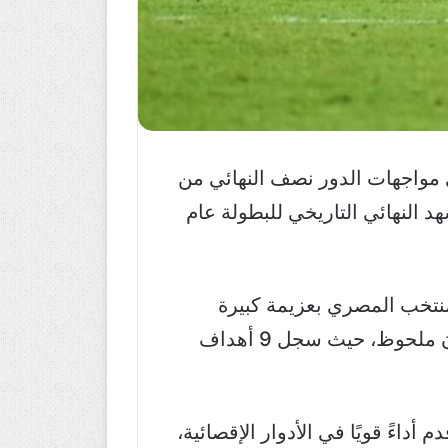
أربعاء 14 يناير، في واحدة من أقوى مواجهات الدور نصف النهائي من
ادة لمشهد النهائي التاريخي للبطولة عام
منتخب المصري بعزيمة كبيرة
عقبتي بنين في دور الـ16 (3-1) وكوت ديفوار في ربع النهائي (3-2)، ويتميز الفراعنة بتوازن ملحوظ، حيث سجل 9 أهداف
داءً قويًا في الأدوار الإقصائية،