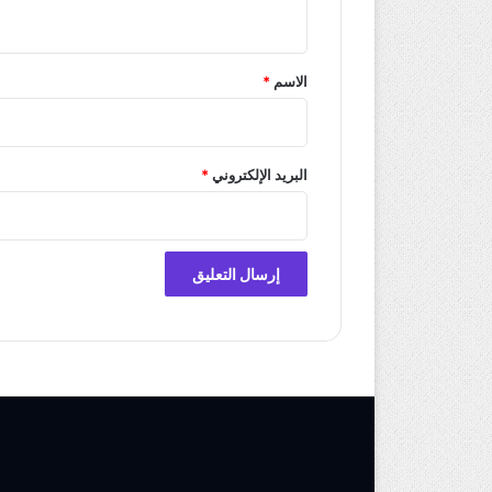
ي
ق
*
الاسم
*
البريد الإلكتروني
*