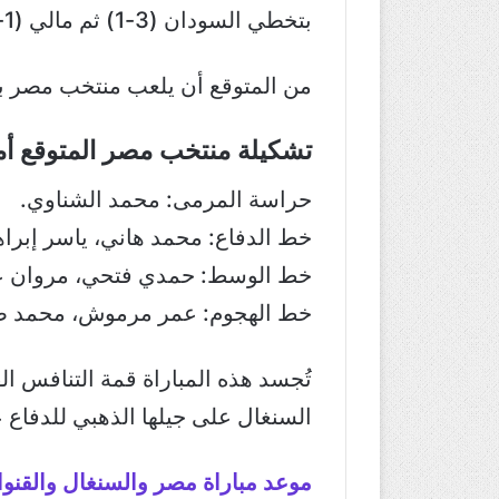
بتخطي السودان (3-1) ثم مالي (1-0) في ربع النهائي.
من المتوقع أن يلعب منتخب مصر بت
تشكيلة منتخب مصر المتوقع أم
حراسة المرمى: محمد الشناوي.
خط الدفاع: محمد هاني، ياسر إبراه
خط الوسط: حمدي فتحي، مروان عط
خط الهجوم: عمر مرموش، محمد ص
تُجسد هذه المباراة قمة التنافس ال
السنغال على جيلها الذهبي للدفاع عن
موعد مباراة مصر والسنغال والقنوا