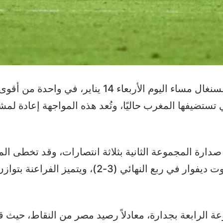
يواجه منتخب مصر نظيره منتخب السنغال مساء اليوم ال
ا 2025 إثارة، والتي تستضيفها المغرب حاليًا، وتُعد هذه المواجهة إع
دارة المجموعة الثانية بثلاثة انتصارات، وقد تخطى ال
الرابعة بجدارة، معادلاً رصيد مصر من النقاط، حيث قدم أ