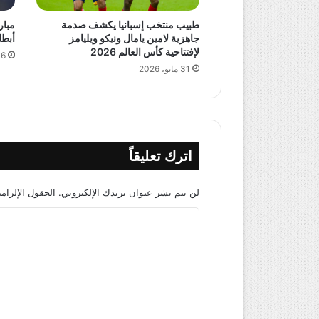
طبيب منتخب إسبانيا يكشف صدمة
مبار
جاهزية لامين يامال ونيكو ويليامز
أبطال آسيا 2 
لإفتتاحية كأس العالم 2026
16 مايو،
31 مايو، 2026
اترك تعليقاً
لن يتم نشر عنوان بريدك الإلكتروني.
الحقول الإلزامي
ا
ل
ت
ع
ل