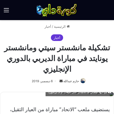
الق
الرئيسية
/
أخبار
أخبار
تشكيلة مانشستر سيتي ومانشستر
يونايتد في مباراة الديربي بالدوري
الإنجليزي
أرسل
حازم عبدالله
6 ديسمبر، 2019
بريدا
مواجهة قطبي مانشستر على ملعب أولد ترافورد
إلكترونيا
يستضيف ملعب “الاتحاد” مباراة من العيار الثقيل،