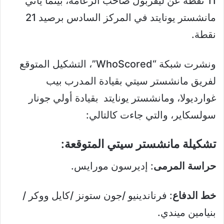
11 نقطة عن ليفربول صاحب الزعامة، بينما يأتي
مانشستر يونايتد في المركز السادس برصيد 21
نقطة.
ونشرت شبكة “WhoScored”، التشكيل المتوقع
لفريق مانشستر سيتي بقيادة المدرب بيب
غوارديولا، ومانشستر يونايتد بقيادة أولي جونار
سولسكاير، والتي جاءت كالتالي:
تشكيلة مانشستر سيتي المتوقعة:
حراسة المرمى
: إديرسون مورايس.
خط الدفاع
: فرناندينيو /جون ستونز /كايل ووكر /
بنيامين ميندي.