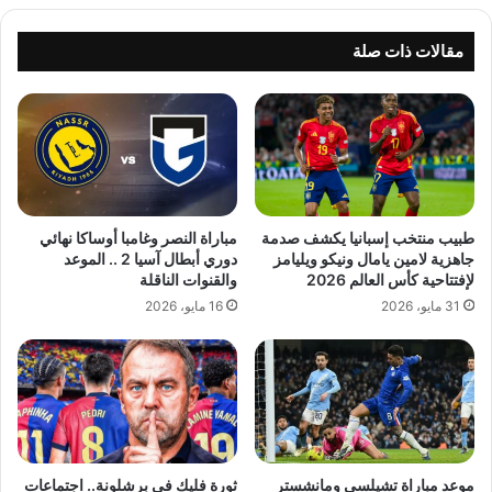
مقالات ذات صلة
طبيب منتخب إسبانيا يكشف صدمة
مباراة النصر وغامبا أوساكا نهائي
جاهزية لامين يامال ونيكو ويليامز
دوري أبطال آسيا 2 .. الموعد
لإفتتاحية كأس العالم 2026
والقنوات الناقلة
31 مايو، 2026
16 مايو، 2026
موعد مباراة تشيلسي ومانشستر
ثورة فليك في برشلونة.. اجتماعات