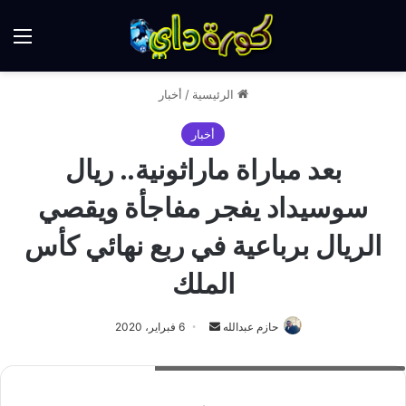
الق
الرئيسية
/
أخبار
أخبار
بعد مباراة ماراثونية.. ريال
سوسيداد يفجر مفاجأة ويقصي
الريال برباعية في ربع نهائي كأس
الملك
أرسل
حازم عبدالله
6 فبراير، 2020
بريدا
ريال سوسيداد يقصي الملكي من ربع نهائي الكأس
إلكترونيا