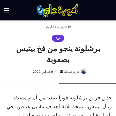
الق
الرئيسية
/
أخبار
أخبار
برشلونة ينجو من فخ بيتيس
بصعوبة
أرسل
حازم عبدالله
9 فبراير، 2020
بريدا
برشلونة يفوز بصعوبة على ريال بيتيس
إلكترونيا
حقق فريق برشلونة فوزا صعبا من أمام مضيفه
ريال بيتيس، بنتيجة ثلاثة أهداف مقابل هدفين، في
المباراة التي جرت على ملعب بينيتو فيامارين،