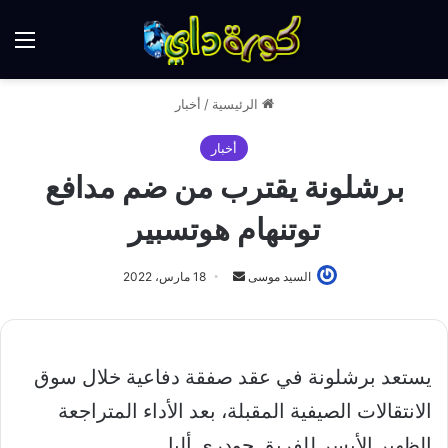
الق
الرئيسية
/
أخبار
أخبار
برشلونة يقترب من ضم مدافع
توتنهام هوتسبير
أرسل
السيد موسى
18 مارس، 2022
بريدا
إلكترونيا
يستعد برشلونة في عقد صفقة دفاعية خلال سوق
الانتقالات الصيفية المقبلة، بعد الأداء المتراجعة
الظهير الأيسر للفريق جودري ألبا.