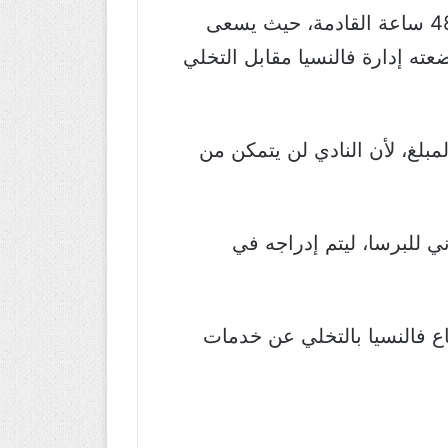
وأفادت صحيفة “ماركا” الإسبانية، أن صفقة إنتقال مورينو إلى برشلونة، سَتُحسم خلال الـ48 ساعة القادمة، حيث يسعى
ذلك لتقليل مبلغ الـ60 مليون يورو الذي وضعته إدارة فالنسيا مقابل التخلي
بلغ، لأن النادي لن يتمكن من
 للبرسا، ليتم إدراجه في
ع فالنسيا بالتخلي عن خدمات