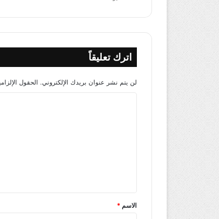
اترك تعليقاً
لن يتم نشر عنوان بريدك الإلكتروني.
الحقول الإلزامي
ا
ل
ت
ع
ل
ي
ق
*
الاسم
*