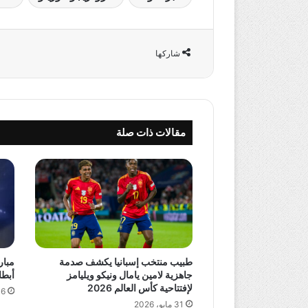
شاركها
مقالات ذات صلة
طبيب منتخب إسبانيا يكشف صدمة
مبار
جاهزية لامين يامال ونيكو ويليامز
أبطال آسيا 2 
لإفتتاحية كأس العالم 2026
16 مايو،
31 مايو، 2026