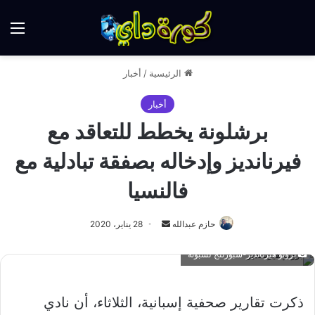
الق
الرئيسية
/
أخبار
أخبار
برشلونة يخطط للتعاقد مع
فيرنانديز وإدخاله بصفقة تبادلية مع
فالنسيا
أرسل
حازم عبدالله
28 يناير، 2020
بريدا
برونو هيرنانديز-سبورتنج لشبونة
إلكترونيا
ذكرت تقارير صحفية إسبانية، الثلاثاء، أن نادي