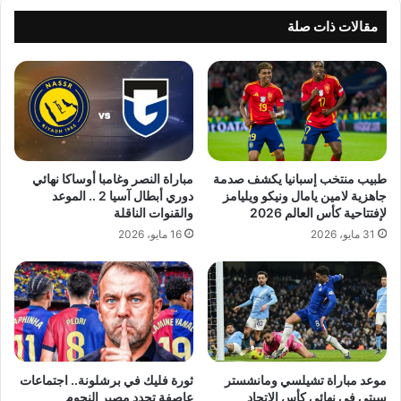
مقالات ذات صلة
طبيب منتخب إسبانيا يكشف صدمة
مباراة النصر وغامبا أوساكا نهائي
جاهزية لامين يامال ونيكو ويليامز
دوري أبطال آسيا 2 .. الموعد
لإفتتاحية كأس العالم 2026
والقنوات الناقلة
31 مايو، 2026
16 مايو، 2026
موعد مباراة تشيلسي ومانشستر
ثورة فليك في برشلونة.. اجتماعات
سيتي في نهائي كأس الاتحاد
عاصفة تحدد مصير النجوم