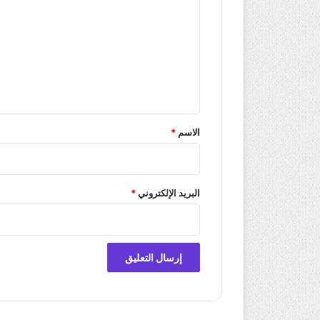
ت
ع
ل
ي
ق
*
الاسم
*
البريد الإلكتروني
*