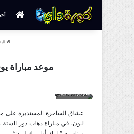
الرئيسية
أخب
الرئ
موعد مباراة يو
يوفنتوس Vs ليون
عشاق الساحرة المستديرة على موع
ليون، في مباراة ذهاب دور الستة 
ستاديوم “بارك أولمبيك ليون”.