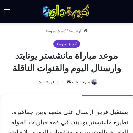
الق
الرئيسية
/
كورة أوروبية
كورة أوروبية
موعد مباراة مانشستر يونايتد
وارسنال اليوم والقنوات الناقلة
أرسل
حازم عبدالله
1 يناير، 2020
بريدا
مانشستر يونايتد ضد ارسنال
إلكترونيا
يستقبل فريق ارسنال على ملعبه وبين جماهيره،
نظيره مانشستر يونايتد، في قمة مباريات الجولة
الواحدة والعشرين من منافسات الدوري الإنجليزي