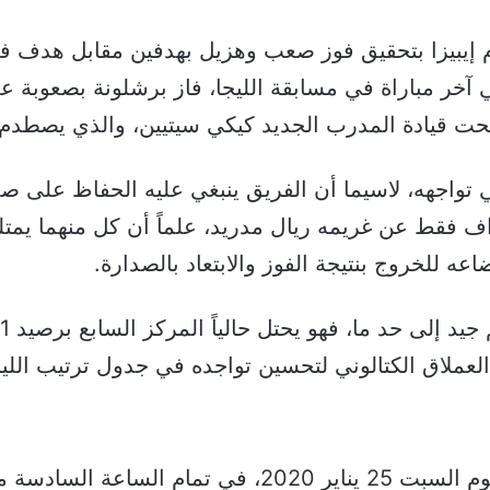
ام إيبيزا بتحقيق فوز صعب وهزيل بهدفين مقابل هدف ف
ي آخر مباراة في مسابقة الليجا، فاز برشلونة بصعوبة
حت قيادة المدرب الجديد كيكي سيتيين، والذي يصطدم 
 تواجهه، لاسيما أن الفريق ينبغي عليه الحفاظ على ص
 للخروج بنتيجة الفوز والابتعاد بالصدارة.
لعملاق الكتالوني لتحسين تواجده في جدول ترتيب الليج
تنطلق مباراة برشلونة وفالنسيا اليوم السبت 25 يناير 020