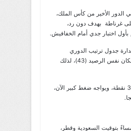
ي الدور الأخير من كأس الملك،
 على غرناطة بهدف دون رد،
بأول اختبار جدي أمام الخفافيش.
دارة جدول ترتيب الدوري
الاسباني الذي يتزعمه بفارق الأهداف فقط عن غريمه ريال مدريد، علماً أن كل منهما يمتلكان نفس الرصيد (43)، لذلك
أما فريق فالنسيا الذي يقدم موسم جيد إلى حد ما، فهو يحتل حالياً المركز السابع برصيد 31 نقطة، ويواجه ضغط كبير الآن،
ا.
2، في تمام الساعة السادسة مساءً بتوقيت السعودية وقطر،