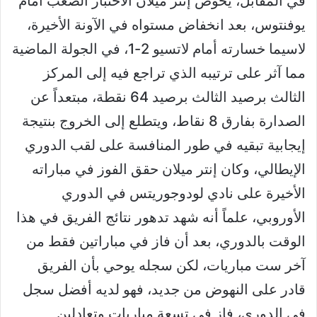
في المقابل، يخوض إنتر ميلان الاختبار الصعب أمام
يوفنتوس، بعد انخفاض مستواه في الآونة الأخيرة،
لاسيما خسارته أمام لاتسيو 2-1، في الجولة الماضية
مما آثر على ترتيبه الذي تراجع فيه إلى المركز
الثالث برصيد الثالث برصيد 64 نقطة، مبتعداً عن
الصدارة بفارق 8 نقاط، ويتطلع إلى الخروج بنتيجة
إيجابية تبقيه في طور المنافسة على لقب الدوري
الإيطالي، وكان إنتر ميلان حقق الفوز في مباراته
الأخيرة على نادي لودوجوريتس في الدوري
الأوروبي، علماً أنه شهد تدهور نتائج الفريق في هذا
الوقت بالدوري، بعد أن فاز في مباراتين فقط من
آخر ست مباريات، لكن سجله يوحي بأن الفريق
قادر على النهوض من جديد، فهو لديه أفضل سجل
في الدوري، فاز في تسعة مباريات وتعادلين