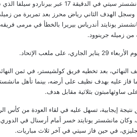
جاءت أولى الأهداف، عن طريق مانشستر سيتي في الدق
وعزز سيتي تقدمه في الدقيقة 33 وسجل الهدف الثاني رياض محرز بعد تمرير
شستر يونايتد أندرياس بيريرا بالخطأ في مرمى فريقه
ي، على ملعب الإتحاد.
 النهائي، بعد تخطيه فريق كولشيستر، في ثمن النهائي،
فاز عليه بهدف نظيف على أرضه، بينما تأهل مانشست
 نتيجة إيجابية، تسهل عليه في لقاء العودة من كأس ال
ربعاء 29 يناير الجاري، وكان مانشستر يونايتد خسر أمام أرسنال في ال
نجليزي، في حين فاز سيتي في آخر ثلاث مباريات.