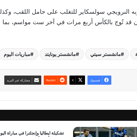
به النرويجي سولسكاير للتغلب على حامل اللقب، وكذل
ن قد تُوج بالكأس أربع مرات في آخر ست مواسم، بما 
مانشستر سيتي
مانشستر يونايتد
مباريات اليوم
فيسبوك
‫X
مشاركة عبر البريد
تشكيلة ايطاليا وإنجلترا في مباراة اليو