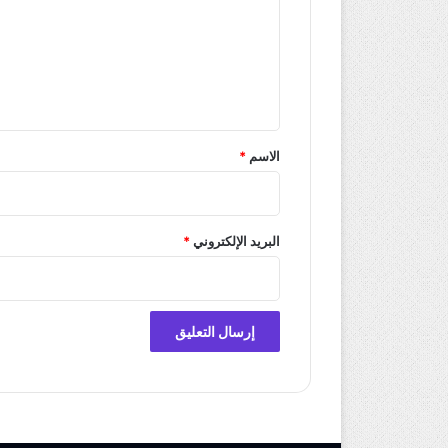
ع
ل
ي
ق
*
الاسم
*
البريد الإلكتروني
*