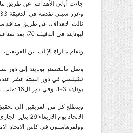
ثالث الأهداف، عن طريق مدافع مان
ليونايتد في الدقيقة 70، بعد صناعة من زميله جرينوود.
وتقام مباراة الإياب بين الفريقين، يوم الأربعاء 29 يناير الجار
وصل مانشستر يونايتد إلى دور نصف
تشيلسي في دور الستة عشر عندما 
يونايتد 3-1، وفي دور ال16 تغلب على ساوثهامبتون بثلاثية مقابل هدف.
ويتطلع كل من الفريقين إلى تحقيق
الاتحاد يوم الأ
وولفرهامبتون في كأس الاتحاد الإ