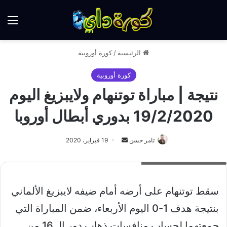
الق
الرئيسية
/
كورة أوروبية
كورة أوروبية
نتيجة | مباراة توتنهام ولايبزيغ اليوم
19/2/2020 بدوري أبطال أوروبا
أرسل
تامر حسن
19 فبراير، 2020
بريدا
نتيجة مباراة توتنهام ولايبزيغ
إلكترونيا
سقط توتنهام على أرضه أمام ضيفه لايبزيغ الألماني
بنتيجة هدف 1-0 اليوم الأربعاء، ضمن المباراة التي
جمعتهما لحساب منافسات ذهاب دور الـ 16 من