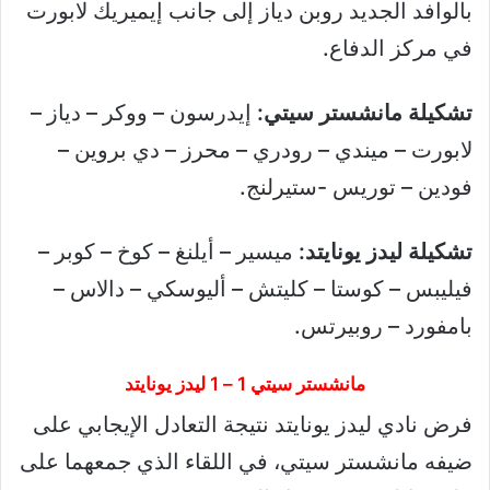
بالوافد الجديد روبن دياز إلى جانب إيميريك لابورت
في مركز الدفاع.
تشكيلة مانشستر سيتي:
إيدرسون – ووكر – دياز –
لابورت – ميندي – رودري – محرز – دي بروين –
فودين – توريس -ستيرلنج.
تشكيلة ليدز يونايتد:
ميسير – أيلنغ – كوخ – كوبر –
فيليبس – كوستا – كليتش – أليوسكي – دالاس –
بامفورد – روبيرتس.
مانشستر سيتي 1 – 1 ليدز يونايتد
فرض نادي ليدز يونايتد نتيجة التعادل الإيجابي على
ضيفه مانشستر سيتي، في اللقاء الذي جمعهما على