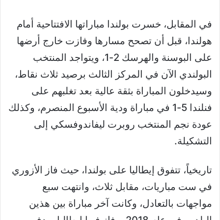
في المقابل، خسرت بولندا مباراتها الافتتاحية أمام
هولندا، قبل أن تصحح مسارها وفازت خارج أرضها
على البوسنة والهرسك 2-1، ويتواجد المنتخب
البولندي الآن في المركز الثالث برصيد ثلاث نقاط،
وسيدخلون المباراة بثقة عالية بعد تغلبهم على
فنلندا 5-1 في مباراة ودية الأسبوع المنصرم، وكذلك
عودة نجم المنتخب روبرت ليفاندوفسكي إلى
التشكيلة.
تاريخياً، تتفوق إيطاليا على بولندا، حيث فاز الأزوري
في ست مباريات، مقابل ثلاث، وانتهت سبع
مواجهات بالتعادل، وكانت آخر مباراة بين هذين
البلدين في عام 2018، وفاز فيها إيطاليا بهدف