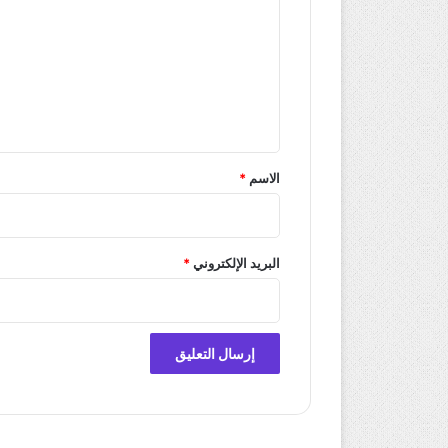
ت
ع
ل
ي
ق
*
الاسم
*
البريد الإلكتروني
*