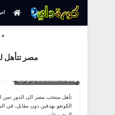
الرئيسية
أخب
ا
مصر تتأهل لث
محمد صلاح يسجل اول اهدافه في امم افريقيا
الكونغو بهدفين دون مقابل، في الم
المجموعات.