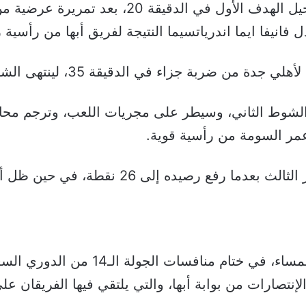
تقدم دجانيني تفاريس للأهلي بتسجيل الهدف الأول ف
انيفا ايما اندرياتسيما النتيجة لفريق أبها من رأسية رائ
ء في الدقيقة 35، لينتهى الشوط الأول بتقدم الراقي بثنائية.
الشوط الثاني، وسيطر على مجريات اللعب، وترجم محاو
بهذا الفوز، صعد الأهلي إلى المركز الثالث بعد
يستقبل أهلي جدة نظيره أبها هذ المساء، 
إنتصارات من بوابة أبها، والتي يلتقي فيها الفريقان عل