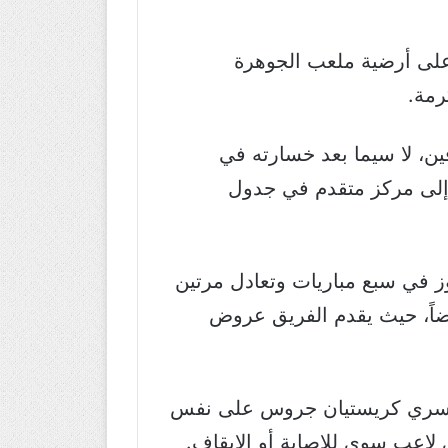
 المعلق مشاري القرني، على أرضية ملعب الجوهرة
فين، لا سيما بعد خسارته في
ل إلى مركز متقدم في جدول
برصيد 23 نقطة، فبعد خوضه لـ13 جولة، حقق الفوز في سبع مباريات وتعادل مرتين
اريات، بينما يتواجد أبها في المركز السابع برصيد 23 نقطة أيضاً، حيث يقدم الفريق عروض
لسويسري كريستيان جروس على نفس
 لاعب سوى للاصابة أو الإيقاف.