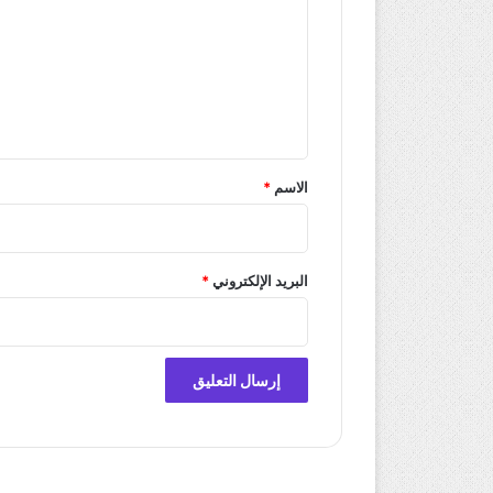
ت
ع
ل
ي
ق
*
الاسم
*
البريد الإلكتروني
*