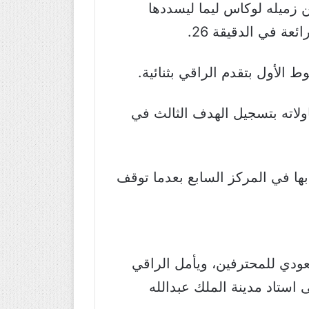
ي الدقيقة 20، بعد تمريرة عرضية من زميله لوكاس ليما ليسددها
عة في الدقيقة 26.
لاته بتسجيل الهدف الثالث في
ما رفع رصيده إلى 26 نقطة، في حين ظل أبها في المركز السابع بعدما توقف
في ختام منافسات الجولة الـ14 من الدوري السعودي للمحترفين، ويأمل الراقي
ى استاد مدينة الملك عبدالله