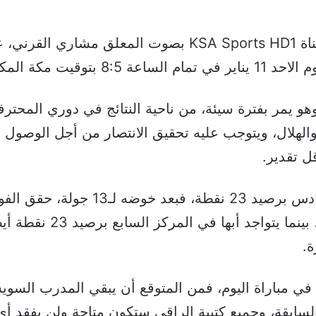
وتم نقل مباراة الاهلي وابها على قناة KSA Sports HD1 بصوت
وقيت مكة المكرمة.
وهو يمر بفترة سيئة، من ناحية النتائج في دوري المحتر
 والهلال، ويتوجب عليه تحقيق الانتصار من أجل الوصو
ل تقدير.
ويحتل أهلي جدة حالياً المركز السادس 
وتلقى الخسارة في أربعة مب
ة.
ا في مباراة اليوم، فمن المتوقع أن يبقي المدرب ا
السابقة، وجميع كتيبة الراقي ستكون متاحة ولن يفقد أي