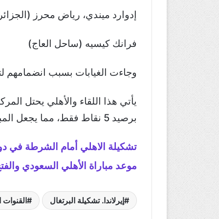
إدوارد ميندي، رياض محرز (الجزائر
فرانك كيسيه (ساحل العاج)
وجاءت الغيابات بسبب انضمامهم لتمثيل منتخباتهم ف
برصيد 5 نقاط فقط، مما يجعل المباراة فرصة مهمة للأهلي لتعزيز موقعه في صدارة الترتيب.
تشكيلة الاهلي أمام الشرطة في دو
موعد مباراة الأهلي السعودي وال
إيرلاندا. تشكيلة البرتغال
القنوات ا