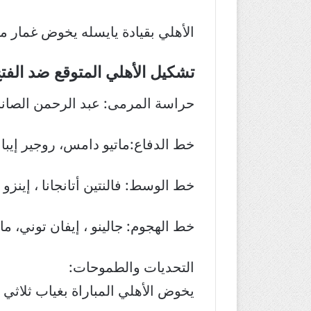
الأهلي بقيادة يايسله يخوض غمار م
تشكيل الأهلي المتوقع ضد الفت
حراسة المرمى: عبد الرحمن الصان
خط الدفاع:ماتيو دامس، روجير إيبا
خط الوسط: فالنتين أتانجانا ، إينزو
خط الهجوم: جالينو ، إيفان توني، 
التحديات والطموحات:
يخوض الأهلي المباراة بغياب ثلاثي