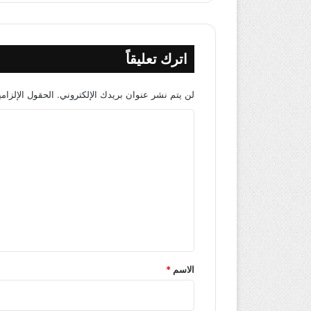
اترك تعليقاً
لن يتم نشر عنوان بريدك الإلكتروني.
الحقول الإلزامي
ا
ل
ت
ع
ل
ي
ق
*
الاسم
*