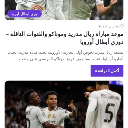
دوري أبطال أوروبا
20 يناير، 2026
موعد مباراة ريال مدريد وموناكو والقنوات الناقلة –
دوري أبطال أوروبا
يستعد ريال مدريد لخوض أولى تجاربه الأوروبية تحت قيادة مدربه الجديد
ألفارو أربيلوا، عندما يستضيف فريق موناكو الفرنسي على ملعب…
أكمل القراءة »