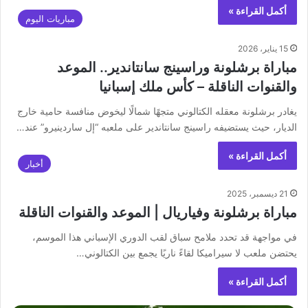
أكمل القراءة »
مباريات اليوم
15 يناير، 2026
مباراة برشلونة وراسينج سانتاندير.. الموعد
والقنوات الناقلة – كأس ملك إسبانيا
يغادر برشلونة معقله الكتالوني متجهًا شمالًا ليخوض منافسة حامية خارج
الديار، حيث يستضيفه راسينج سانتاندير على ملعبه “إل ساردينيرو” عند…
أكمل القراءة »
أخبار
21 ديسمبر، 2025
مباراة برشلونة وفياريال | الموعد والقنوات الناقلة
في مواجهة قد تحدد ملامح سباق لقب الدوري الإسباني هذا الموسم،
يحتضن ملعب لا سيراميكا لقاءً ناريًا يجمع بين الكتالوني…
أكمل القراءة »