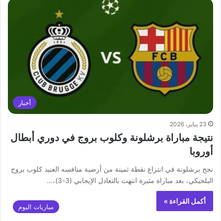
أخبار
23 يناير، 2026
نتيجة مباراة برشلونة وكلوب بروج في دوري أبطال
أوروبا
نجح برشلونة في انتزاع نقطة ثمينة من أرضية منافسه العنيد كلوب بروج
البلجيكي، بعد مباراة مثيرة انتهت بالتعادل الإيجابي (3-3)،…
أكمل القراءة »
مباريات اليوم