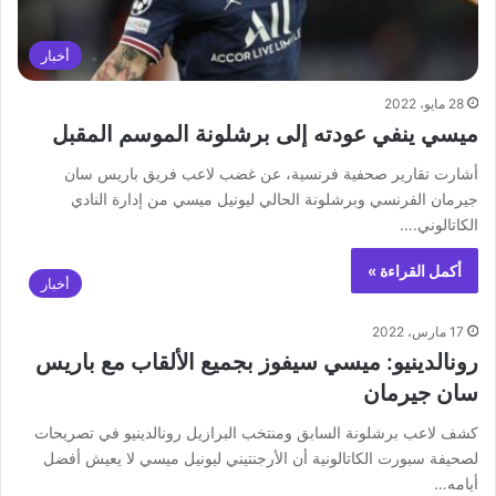
أخبار
28 مايو، 2022
ميسي ينفي عودته إلى برشلونة الموسم المقبل
أشارت تقارير صحفية فرنسية، عن غضب لاعب فريق باريس سان
جيرمان الفرنسي وبرشلونة الحالي ليونيل ميسي من إدارة النادي
الكاتالوني.…
أكمل القراءة »
أخبار
17 مارس، 2022
رونالدينيو: ميسي سيفوز بجميع الألقاب مع باريس
سان جيرمان
كشف لاعب برشلونة السابق ومنتخب البرازيل رونالدينيو في تصريحات
لصحيفة سبورت الكاتالونية أن الأرجنتيني ليونيل ميسي لا يعيش أفضل
أيامه…