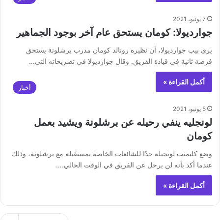
7 يونيو، 2021
جوارديولا: كومان يستحق عام آخر بوجود الجماهير
يرى بيب جوارديولا، أن نظيره رونالد كومان مدرب برشلونة يستحق
فرصة ثانية في قيادة الفريق. وقال جوارديولا في تصريحاته التي…
أكمل القراءة »
أخبار
5 يونيو، 2021
لونجليه ينفي رحيله عن برشلونة ويشيد بعمل
كومان
وضع كليمنت لونجيله حدًا للشائعات الخاصة بمستقبله مع برشلونة، وذلك
عندما أكد بأنه لن يرحل عن الفريق في الوقت الحالي.…
أكمل القراءة »