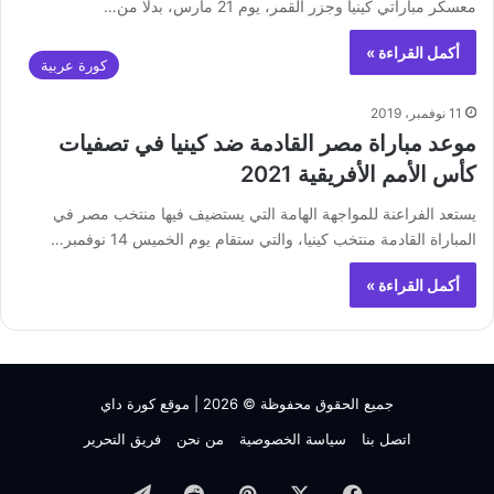
معسكر مباراتي كينيا وجزر القمر، يوم 21 مارس، بدلا من…
أكمل القراءة »
كورة عربية
11 نوفمبر، 2019
موعد مباراة مصر القادمة ضد كينيا في تصفيات
كأس الأمم الأفريقية 2021
يستعد الفراعنة للمواجهة الهامة التي يستضيف فيها منتخب مصر في
المباراة القادمة منتخب كينيا، والتي ستقام يوم الخميس 14 نوفمبر…
أكمل القراءة »
جميع الحقوق محفوظة © 2026 |
موقع كورة داي
اتصل بنا
سياسة الخصوصية
من نحن
فريق التحرير
فيسبوك
‫X
بينتيريست
تيلقرام