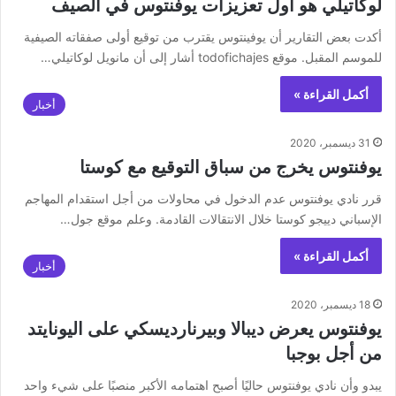
لوكاتيلي هو أول تعزيزات يوفنتوس في الصيف
أكدت بعض التقارير أن يوفينتوس يقترب من توقيع أولى صفقاته الصيفية
للموسم المقبل. موقع todofichajes أشار إلى أن مانويل لوكاتيلي…
أكمل القراءة »
أخبار
31 ديسمبر، 2020
يوفنتوس يخرج من سباق التوقيع مع كوستا
قرر نادي يوفنتوس عدم الدخول في محاولات من أجل استقدام المهاجم
الإسباني دييجو كوستا خلال الانتقالات القادمة. وعلم موقع جول…
أكمل القراءة »
أخبار
18 ديسمبر، 2020
يوفنتوس يعرض ديبالا وبيرنارديسكي على اليونايتد
من أجل بوجبا
يبدو وأن نادي يوفنتوس حاليًا أصبح اهتمامه الأكبر منصبًا على شيء واحد