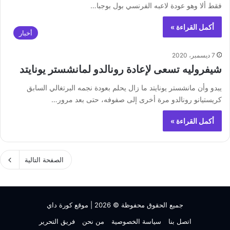
فقط ألا وهو عودة لاعبه الفرنسي بول بوجبا…
أكمل القراءة »
أخبار
7 ديسمبر، 2020
شيفروليه تسعى لإعادة رونالدو لمانشستر يونايتد
يبدو وأن مانشستر يونايتد ما زال يحلم بعودة نجمه البرتغالي السابق
كريستيانو رونالدو مرة أخرى إلى صفوفه، حتى بعد مرور…
أكمل القراءة »
الصفحة التالية
جميع الحقوق محفوظة © 2026 |
موقع كورة داي
اتصل بنا
سياسة الخصوصية
من نحن
فريق التحرير