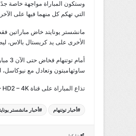
وستكون المباراة مواجهة خاصة جدًا 
التي تهكم كل منهما فيها على الآخر،
مانشستر يونايتد خاض مباراتين فق
الأخرى على يد كريستال بالاس، ليصبح في رصيد الشياطين الحمر 3
أمام 
ساوثهامبتون وتعادل مع نيوكاسل، ليجمع السبيرز 4 نقاط تج
تذاع المباراة على قناة beIN Sports HD1 – HD2 – 4K.
أخبار توتنهام
أخبار مانشستر يونايت
شاركها