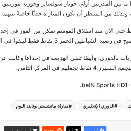
ما بين المدربين أولي جونار سولشاير وجوزيه مورينيو، 
 ولذلك من المنتظر أن تكون المباراة حدثًا خاصةً بينهما.
ط حتى الآن منذ إنطلاق الموسم تمكن من الفوز في إحدا
 نقاط فقط ليبقوا في المركز الرابع عشر بجدول الترتيب.
توتنهام فخاض حتى الآن 3 مباريات بالدوري، وأيضًا تلقى الهزيمة في إحداه
علهم في المركز الثامن.
د
الدوري الإنجليزي
مباراة مانشستر يونايتد اليوم
فيسبوك
‫X
مشاركة عبر البريد