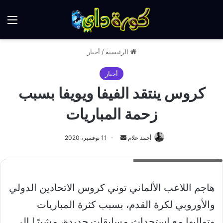
الق
الرئيسية
/
أخبار
أخبار
كروس ينتقد الفيفا ويويفا بسبب
زحمة المباريات
أرسل
أحمد علام
11 نوفمبر، 2020
بريدا
توني كروس لاعب ريال مدريد
إلكترونيا
هاجم اللاعب الألماني توني كروس الاتحادين الدولي
والأوروبي لكرة القدم، بسبب كثرة المباريات
وتواليها مع استحداث مسابقات جديدة، مشيرًا إلى