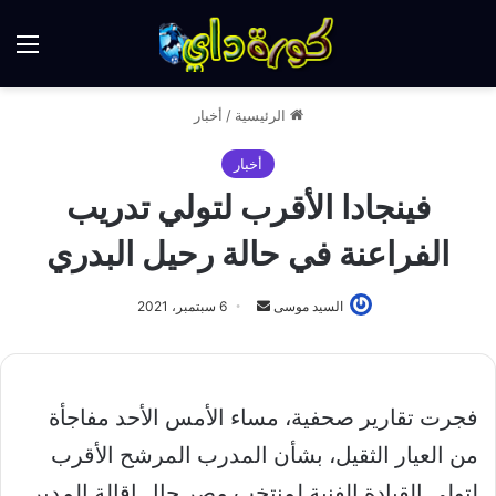
الق
الرئيسية
/
أخبار
أخبار
فينجادا الأقرب لتولي تدريب
الفراعنة في حالة رحيل البدري
أرسل
السيد موسى
6 سبتمبر، 2021
بريدا
إلكترونيا
فجرت تقارير صحفية، مساء الأمس الأحد مفاجأة
من العيار الثقيل، بشأن المدرب المرشح الأقرب
لتولي القيادة الفنية لمنتخب مصر حال إقالة المدير