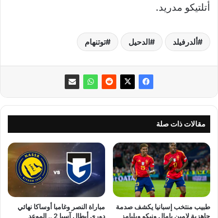
أتلتيكو مدريد.
ألدرفيلد
الدحيل
توتنهام
مقالات ذات صلة
طبيب منتخب إسبانيا يكشف صدمة
مباراة النصر وغامبا أوساكا نهائي
جاهزية لامين يامال ونيكو ويليامز
دوري أبطال آسيا 2 .. الموعد