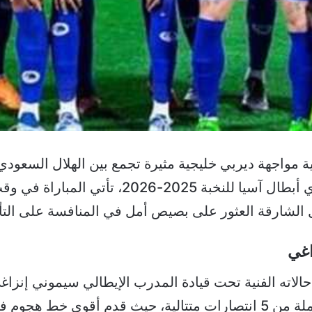
ية مواجهة ديربي خليجية مثيرة تجمع بين الهلال السعود
منافسات الجولة السادسة من دوري أبطال آسيا للنخب
 الشارقة العثور على بصيص أمل في المنافسة على التأ
زاغي
 حالاته الفنية تحت قيادة المدرب الإيطالي سيموني إنز
مجموعة الغرب برصيد 15 نقطة كاملة من 5 انتصارات متتالية، حيث قدم 