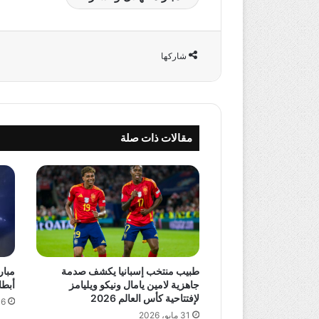
شاركها
مقالات ذات صلة
طبيب منتخب إسبانيا يكشف صدمة
مبار
جاهزية لامين يامال ونيكو ويليامز
أبطال آسيا 2 
لإفتتاحية كأس العالم 2026
16 مايو،
31 مايو، 2026