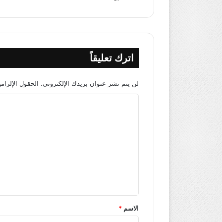
اترك تعليقاً
لن يتم نشر عنوان بريدك الإلكتروني.
الحقول الإلزامي
ا
ل
ت
ع
ل
ي
ق
*
الاسم
*