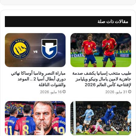
مقالات ذات صلة
طبيب منتخب إسبانيا يكشف صدمة
مباراة النصر وغامبا أوساكا نهائي
جاهزية لامين يامال ونيكو ويليامز
دوري أبطال آسيا 2 .. الموعد
لإفتتاحية كأس العالم 2026
والقنوات الناقلة
31 مايو، 2026
16 مايو، 2026